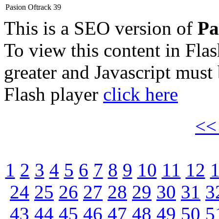
Pasion Oftrack 39
This is a SEO version of
Pa
To view this content in Fla
greater and Javascript must
Flash player
click here
<
1
2
3
4
5
6
7
8
9
10
11
12
24
25
26
27
28
29
30
31
3
43
44
45
46
47
48
49
50
5