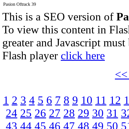
Pasion Oftrack 39
This is a SEO version of
Pa
To view this content in Fla
greater and Javascript must
Flash player
click here
<
1
2
3
4
5
6
7
8
9
10
11
12
24
25
26
27
28
29
30
31
3
43
44
45
46
47
48
49
50
5