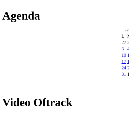
Agenda
«
L
27
3
10
17
24
31
Video
Oftrack