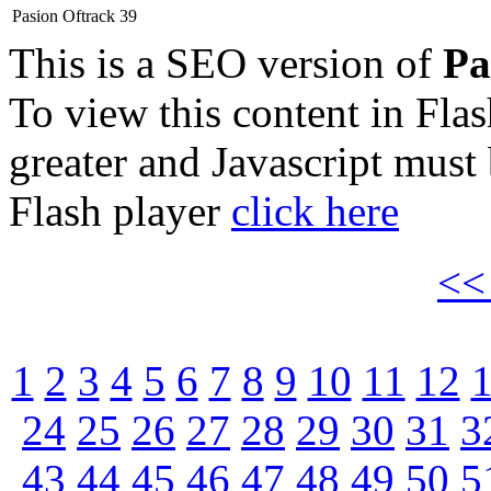
Pasion Oftrack 39
This is a SEO version of
Pa
To view this content in Fla
greater and Javascript must
Flash player
click here
<
1
2
3
4
5
6
7
8
9
10
11
12
24
25
26
27
28
29
30
31
3
43
44
45
46
47
48
49
50
5