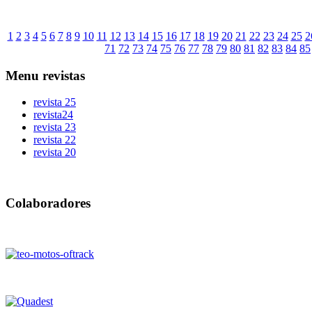
1
2
3
4
5
6
7
8
9
10
11
12
13
14
15
16
17
18
19
20
21
22
23
24
25
2
71
72
73
74
75
76
77
78
79
80
81
82
83
84
85
Menu
revistas
revista 25
revista24
revista 23
revista 22
revista 20
Colaboradores