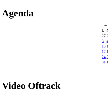
Agenda
«
L
27
3
10
17
24
31
Video
Oftrack