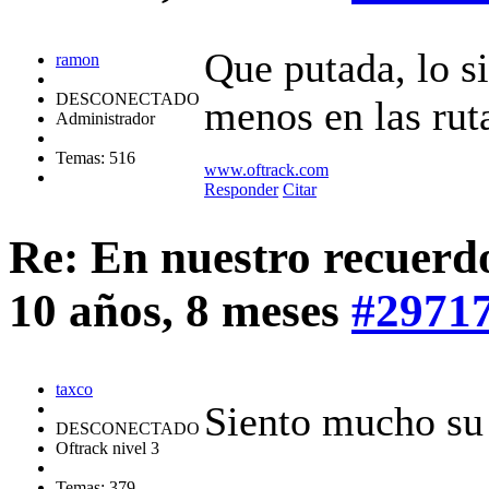
Que putada, lo s
ramon
DESCONECTADO
menos en las rut
Administrador
Temas: 516
www.oftrack.com
Responder
Citar
Re: En nuestro recuerd
10 años, 8 meses
#2971
taxco
Siento mucho su 
DESCONECTADO
Oftrack nivel 3
Temas: 379