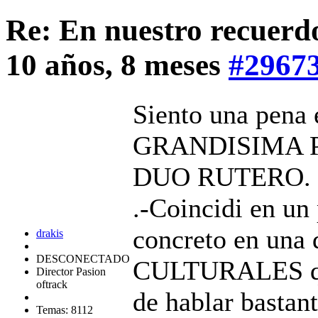
Re: En nuestro recuerd
10 años, 8 meses
#2967
Siento una pena
GRANDISIMA P
DUO RUTERO.
.-Coincidi en un 
concreto en una
drakis
DESCONECTADO
CULTURALES que
Director Pasion
oftrack
de hablar bastan
Temas: 8112