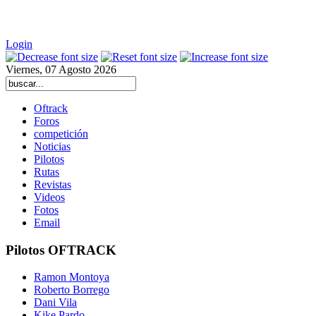
Login
Viernes, 07 Agosto 2026
Oftrack
Foros
competición
Noticias
Pilotos
Rutas
Revistas
Videos
Fotos
Email
Pilotos
OFTRACK
Ramon Montoya
Roberto Borrego
Dani Vila
Kike Pardo