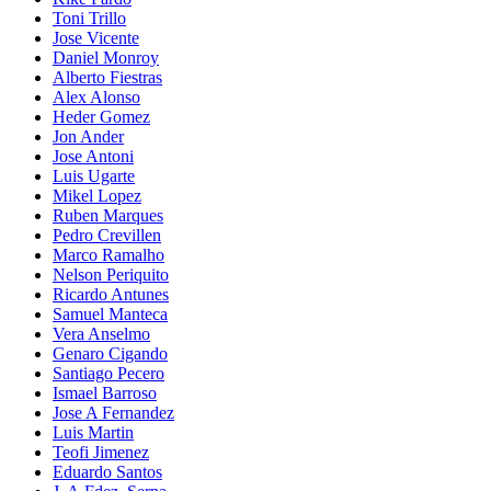
Toni Trillo
Jose Vicente
Daniel Monroy
Alberto Fiestras
Alex Alonso
Heder Gomez
Jon Ander
Jose Antoni
Luis Ugarte
Mikel Lopez
Ruben Marques
Pedro Crevillen
Marco Ramalho
Nelson Periquito
Ricardo Antunes
Samuel Manteca
Vera Anselmo
Genaro Cigando
Santiago Pecero
Ismael Barroso
Jose A Fernandez
Luis Martin
Teofi Jimenez
Eduardo Santos