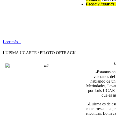
Fecha y lugar de 
Leer más...
LUISMA UGARTE / PILOTO OFTRACK
.-Estamos con 
veteranos de
hablando de una
Merindades, lleva
por Luis UGARTE
que es 
.-Luisma es de eso
concurres a una pr
encontrar. Lo llev