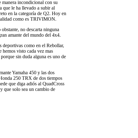
manera incondicional con su
 que le ha llevado a subir al
eto en la categoría de Q2. Hoy en
pecialidad como es TRIVIMON.
o obstante, no descarta ninguna
gran amante del mundo del 4x4.
 deportivas como en el Rebollar,
 le hemos visto cada vez mas
a porque sin duda alguna es uno de
amante Yamaha 450 y las dos
un Honda 250 TRX de dos tiempos
puede que diga adiós al QuadCross
 y que solo sea un cambio de