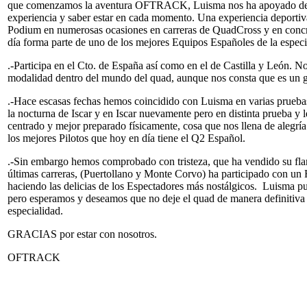
que comenzamos la aventura OFTRACK, Luisma nos ha apoyado de 
experiencia y saber estar en cada momento. Una experiencia deportiva
Podium en numerosas ocasiones en carreras de QuadCross y en concr
día forma parte de uno de los mejores Equipos Españoles de la es
.-Participa en el Cto. de España así como en el de Castilla y León. N
modalidad dentro del mundo del quad, aunque nos consta que es un 
.-Hace escasas fechas hemos coincidido con Luisma en varias pruebas
la nocturna de Iscar y en Iscar nuevamente pero en distinta prueba y
centrado y mejor preparado físicamente, cosa que nos llena de alegrí
los mejores Pilotos que hoy en día tiene el Q2 Español.
.-Sin embargo hemos comprobado con tristeza, que ha vendido su fl
últimas carreras, (Puertollano y Monte Corvo) ha participado con 
haciendo las delicias de los Espectadores más nostálgicos. Luisma 
pero esperamos y deseamos que no deje el quad de manera definitiva
especialidad.
GRACIAS por estar con nosotros.
OFTRACK