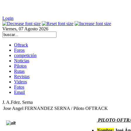
Login
Viernes, 07 Agosto 2026
Oftrack
Foros
competición
Noticias
Pilotos
Rutas
Revistas
Videos
Fotos
Email
J. A.Fdez. Serna
Jose Angel FERNANDEZ SERNA / Piloto OFTRACK
PILOTO OFTR
Nombre:
José Án