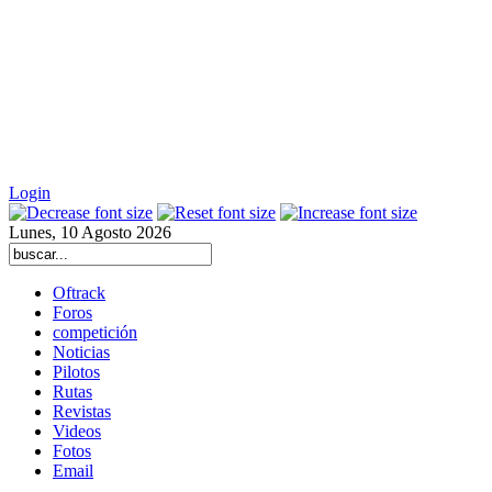
Login
Lunes, 10 Agosto 2026
Oftrack
Foros
competición
Noticias
Pilotos
Rutas
Revistas
Videos
Fotos
Email