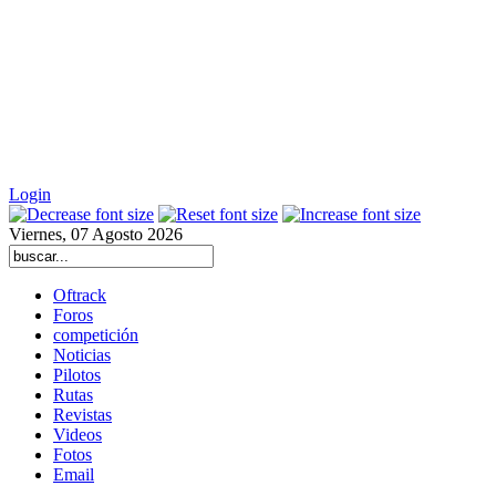
Login
Viernes, 07 Agosto 2026
Oftrack
Foros
competición
Noticias
Pilotos
Rutas
Revistas
Videos
Fotos
Email