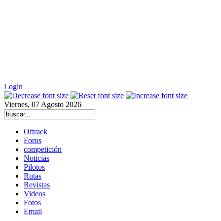
Login
Viernes, 07 Agosto 2026
Oftrack
Foros
competición
Noticias
Pilotos
Rutas
Revistas
Videos
Fotos
Email