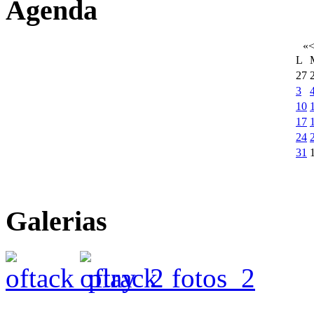
Agenda
«
L
27
3
10
17
24
31
Galerias