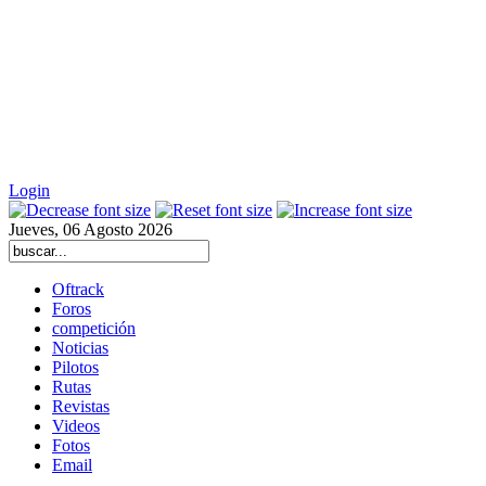
Login
Jueves, 06 Agosto 2026
Oftrack
Foros
competición
Noticias
Pilotos
Rutas
Revistas
Videos
Fotos
Email