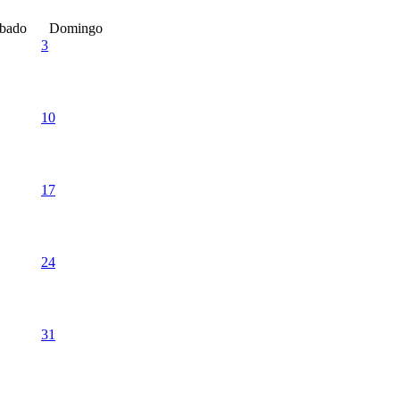
bado
Domingo
3
10
17
24
31