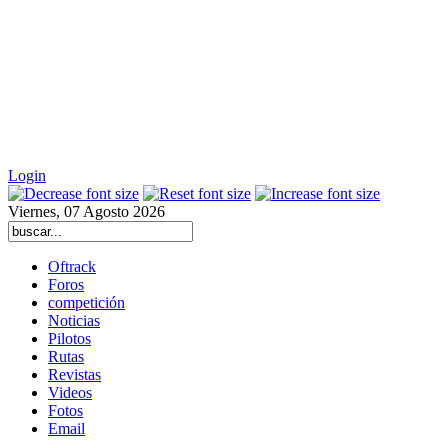
Login
Viernes, 07 Agosto 2026
Oftrack
Foros
competición
Noticias
Pilotos
Rutas
Revistas
Videos
Fotos
Email