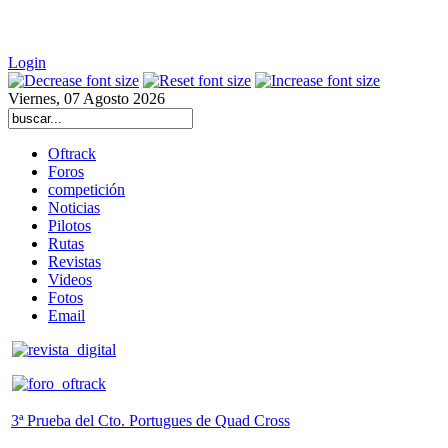
Login
Viernes, 07 Agosto 2026
Oftrack
Foros
competición
Noticias
Pilotos
Rutas
Revistas
Videos
Fotos
Email
3ª Prueba del Cto. Portugues de Quad Cross