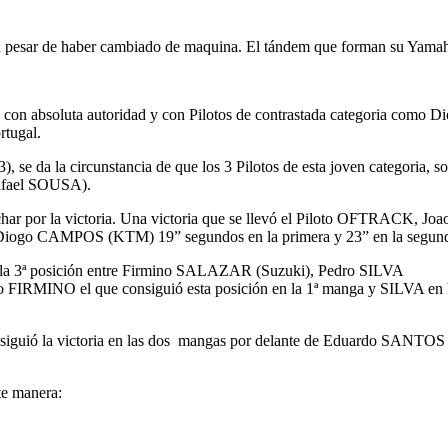
 de haber cambiado de maquina. El tándem que forman su Yamaha 45
gas con absoluta autoridad y con Pilotos de contrastada categori
rtugal.
(3), se da la circunstancia de que los 3 Pilotos de esta joven categoria, s
ael SOUSA).
luchar por la victoria. Una victoria que se llevó el Piloto OFTRACK, Joa
 Diogo CAMPOS (KTM) 19” segundos en la primera y 23” en la segun
por la 3ª posición entre Firmino SALAZAR (Suzuki), Pedro SILVA
IRMINO el que consiguió esta posición en la 1ª manga y SILVA en 
uió la victoria en las dos mangas por delante de Eduardo SANTOS
te manera: