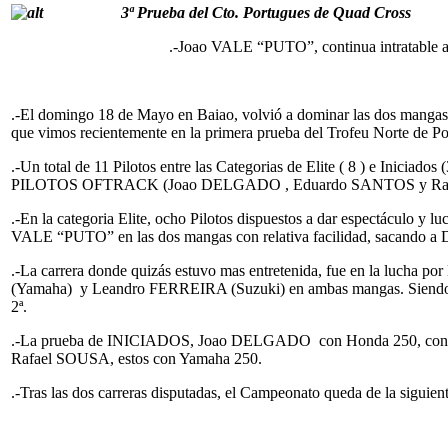
3ª Prueba del Cto. Portugues de Quad Cross
.-Joao VALE “PUTO”, continua intratable a pesar
.-El domingo 18 de Mayo en Baiao, volvió a dominar las dos man
que vimos recientemente en la primera prueba del Trofeu Norte de Po
.-Un total de 11 Pilotos entre las Categorias de Elite ( 8 ) e Iniciados 
PILOTOS OFTRACK (Joao DELGADO , Eduardo SANTOS y Raf
.-En la categoria Elite, ocho Pilotos dispuestos a dar espectáculo y 
VALE “PUTO” en las dos mangas con relativa facilidad, sacando a
.-La carrera donde quizás estuvo mas entretenida, fue en la lucha 
(Yamaha) y Leandro FERREIRA (Suzuki) en ambas mangas. Siendo F
2ª.
.-La prueba de INICIADOS, Joao DELGADO con Honda 250, consig
Rafael SOUSA, estos con Yamaha 250.
.-Tras las dos carreras disputadas, el Campeonato queda de la siguien