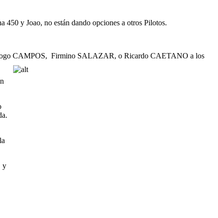
0 y Joao, no están dando opciones a otros Pilotos.
a como Diogo CAMPOS, Firmino SALAZAR, o Ricardo CAETANO a los
on
o
da.
la
 y