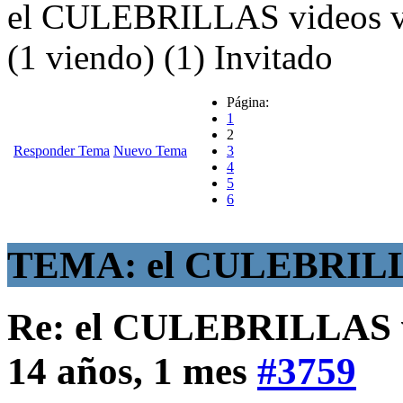
el CULEBRILLAS videos vi
(1 viendo) (1) Invitado
Página:
1
2
Responder Tema
Nuevo Tema
3
4
5
6
TEMA: el CULEBRILLAS 
Re: el CULEBRILLAS vi
14 años, 1 mes
#3759