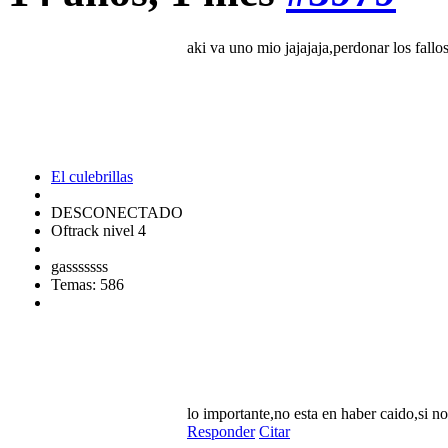
aki va uno mio jajajaja,perdonar los fall
El culebrillas
DESCONECTADO
Oftrack nivel 4
gasssssss
Temas: 586
lo importante,no esta en haber caido,si n
Responder
Citar